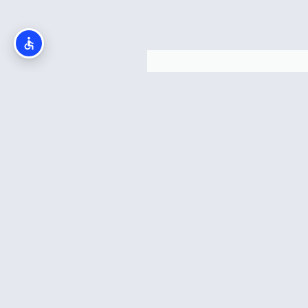
ם לדיסני כולל
ביטול
וק שהכרטיסים שלכם
 ביטול/שינוי חינם
דרך אתר Undercover
לחצו פה!