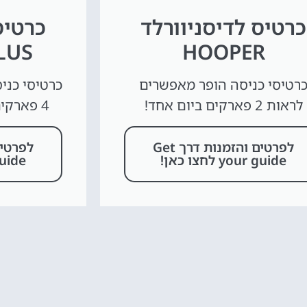
כרטיס לדיסניוורלד
כרטיס
LUS
HOOPER
רטיסי כניסה הופר מאפשרים
כרטיסי כני
לראות 2 פארקים ביום אחד!
4 פארקים של דיסני ביום אחד!
לפרטים והזמנות דרך Get
your guide לחצו כאן!
ur guide