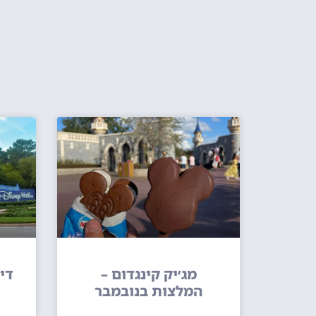
מג׳יק קינגדום –
דיס
המלצות בנובמבר