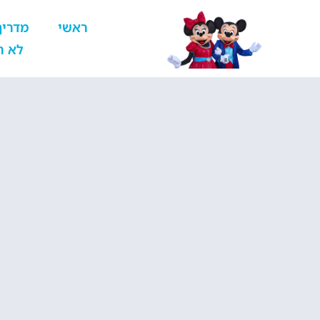
ראשי
מדריך
לא ר