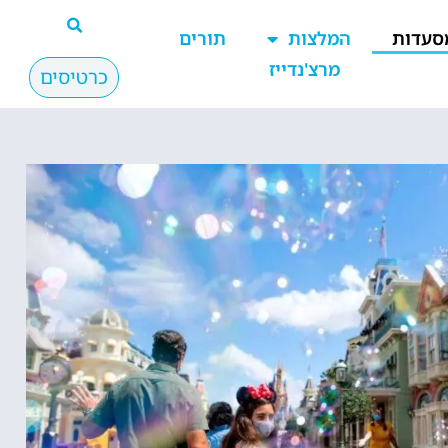
סעדות
המלצות
תורים
מרצ'נדייז
כרטיסים