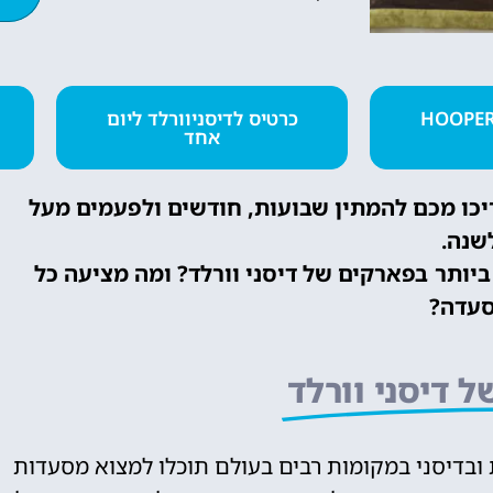
טיסות
רטיס מומלץ HOOPER
כרטיס לדיסניוורלד ליום
אחד
מציאת טיסה
זולה?
ריכו מכם להמתין שבועות, חודשים ולפעמים מעל
לחצו
שנה.
פה!
ותר בפארקים של דיסני וורלד? ומה מציעה כל
עדה?
 דיסני וורלד
 ובדיסני במקומות רבים בעולם תוכלו למצוא מסעדות