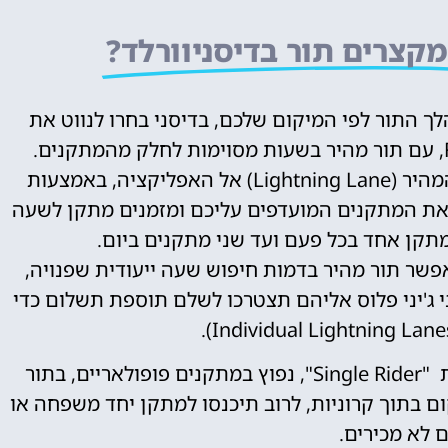
מקצרים תור בדיסניוורלד?
 התור לפי המיקום שלכם, בדיסני בחרו לנווט את
בדיסני שינו את השיטה והעבירו גם את התור המהיר (Lightning Lane) אל האפליקציה, באמצעות
) מסמנים את המתקנים המועדפים עליכם ומזמנים מתקן לשעה
מתקן אחד בכל פעם ועד שני מתקנים ביום.
תשלום והוא מאפשר תור מהיר בדמות חיפוש שעה ייעודית שפנויה,
 ג'יני פלוס אליהם תצטרכו לשלם תוספת תשלום כדי
אם אתם נכנסים למתקן לבדכם מומלץ לנצל את "Single Rider", נפוץ במתקנים פופולאריים, בתור
 בתוך קרוניות, לרוב תיכנסו למתקן יחד משפחה או
 לא מכירים.