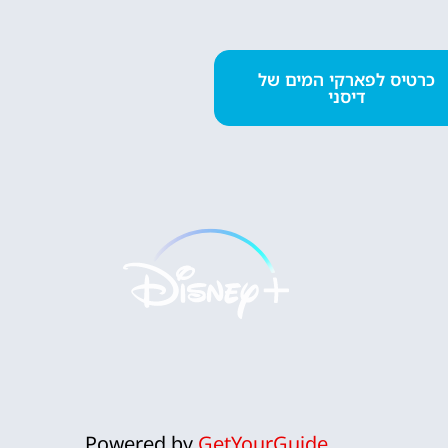
השכרת
כרטיס לפארקי המים של
דיסני
רכב
השוואת מחירים
לחצו
פה!
Powered by
GetYourGuide