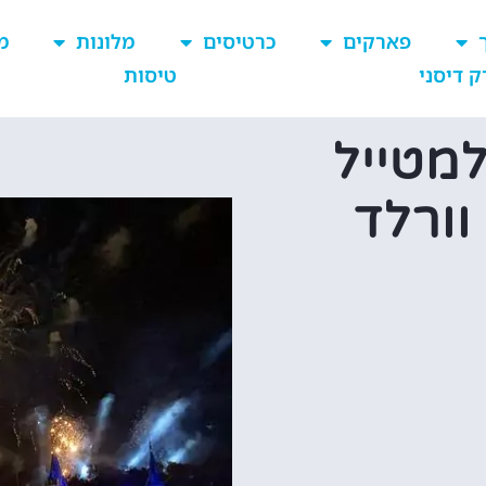
פארקים
כרטיסים
מלונות
מ
ק דיסני
טיסות
למטייל
וורלד