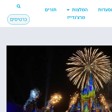
סעדות
המלצות
תורים
מרצ'נדייז
כרטיסים