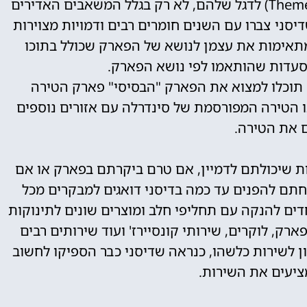
דיסני הפכו את הרעיון של "פארק נושא" (Theme Park) לדגל שלהם, לא רק בגלל המשאבים האדירים
סני צברו עם השנים חומרים רבים ודמויות מצוירות
תאימות את עצמן לנושא של הפארק שכולל בתוכו
מסעדות שהותאמו לפי נושא הפארק.
ם תוכלו למצוא את הפארק "הבסיסי" פארק הטירה
 הטירה המפורסמת של סינדרלה עם אזורים נוספים
 את הטירה.
ות שיכולתם לדמיין, אם טרם ביקרתם בפארק או אם
תם להפנים עד כמה בדיסני דואגים למבקרים מכל
חדים להנקה עם תחליפי חלב ומוצרים שונים לתינוקות
רק, לוקרים, שירותי קונסיירז' ועוד שירותים רבים
 לשירות כלשהו, כנראה שדיסני כבר הספיקו לחשוב
ציעים את השירות.