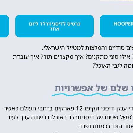
טיסות
רטיס מומלץ HOOPER
כרטיס לדיסניוורלד ליום
אחד
מציאת טיסה
זולה?
ים סודיים והמלצות למטייל הישראלי.
ילו סוגי מתקנים? איך מקצרים תור? איך עובדת
לחצו
פה!
מה לגבי האוכל?
 שלם של אפשרויות
וולט דיסני לא צפה כיצד חזונו יתגשם ויגדל למימדי ענק, דיסני הקימו 12 פארקים ברחבי העולם כאשר
משל שטחו של דיסניוורלד באורלנדו שווה ערך לעיר
ור הוכרז כמחוז נפרד.