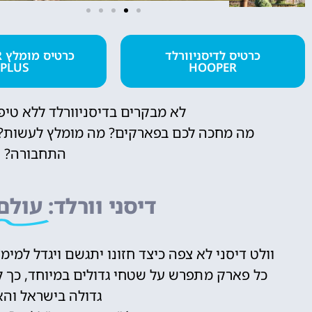
מלונות
כרטיס לדיסניוורלד
כ
PLUS
HOOPER
מציאת מלון
מומלץ?
לא מבקרים בדיסניוורלד ללא טיפ
מה מחכה לכם בפארקים? מה מומלץ לעשות? א
לחצו
פה!
התחבורה? ו
דיסני וורלד:
עולם
כל פארק מתפרש על שטחי גדולים במיוחד, כך ל
גדולה בישראל והאז