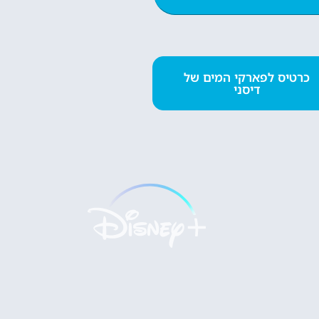
השכרת
כרטיס לפארקי המים של
רכב
דיסני
השוואת מחירים
לחצו
פה!