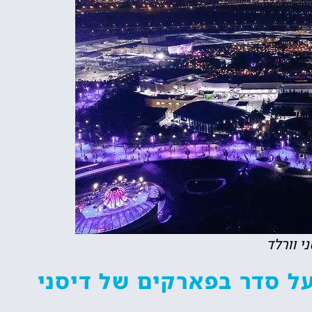
י וורלד
ל סדר בפארקים של דיסני