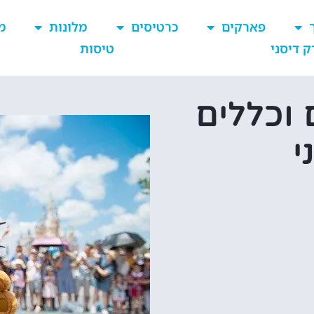
פארקים
כרטיסים
מלונות
מ
ק דיסני
טיסות
 וכללים
י