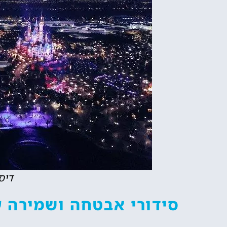
דיסנ
סידורי אבטחה ושמירה ע