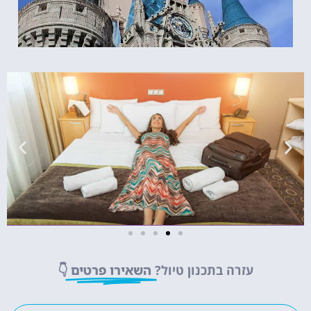
מלונות
עזרה בתכנון טיול?
השאירו פרטים
👇
מציאת מלון
מומלץ?