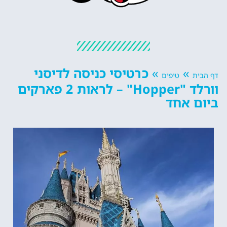
»
»
כרטיסי כניסה לדיסני
דף הבית
טיפים
וורלד "Hopper" – לראות 2 פארקים
ביום אחד