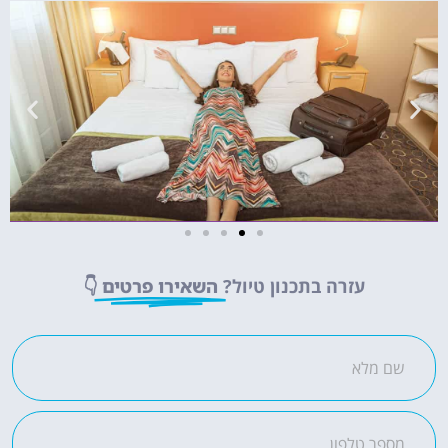
מלונות
עזרה בתכנון טיול?
השאירו פרטים
👇
מציאת מלון
מומלץ?
לחצו
פה!