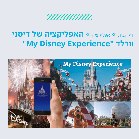
»
»
האפליקציה של דיסני
דף הבית
אפליקציה
וורלד "My Disney Experience"