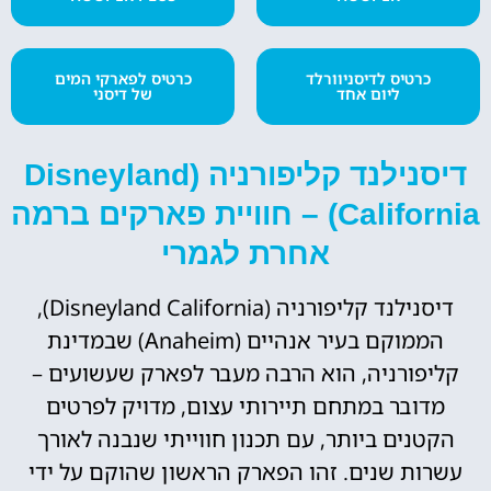
כרטיס לדיסניוורלד
כרטיס לפארקי המים
ליום אחד
של דיסני
דיסנילנד קליפורניה (Disneyland
California) – חוויית פארקים ברמה
אחרת לגמרי
דיסנילנד קליפורניה (Disneyland California),
הממוקם בעיר אנהיים (Anaheim) שבמדינת
קליפורניה, הוא הרבה מעבר לפארק שעשועים –
מדובר במתחם תיירותי עצום, מדויק לפרטים
הקטנים ביותר, עם תכנון חווייתי שנבנה לאורך
עשרות שנים. זהו הפארק הראשון שהוקם על ידי