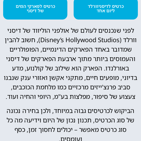
כרטיס לדיסניוורלד
כרטיס לפארקי המים
ליום אחד
של דיסני
לפני שנכנסים לעולם של אולפני הוליווד של דיסני
וורלד (Disney’s Hollywood Studios), חשוב להבין
שמדובר באחד הפארקים הדינמיים, הפופולריים
והעמוסים ביותר מתוך ארבעת הפארקים של דיסני
באורלנדו. הפארק הוא שילוב של קולנוע, מדע
בדיוני, מופעים חיים, מתקני אקשן ואזורי ענק שנבנו
סביב פרנצ'ייזים מרכזיים כמו מלחמת הכוכבים,
צעצוע של סיפור, מפלצות בע"מ, היופי והחיה ועוד.
הביקוש לכרטיסים גבוה במיוחד, ולכן בחירה נכונה
של סוג הכרטיס, תכנון נכון של היום וידיעה מה כל
סוג כרטיס מאפשר – יכולים לחסוך זמן, כסף
ועומסים.