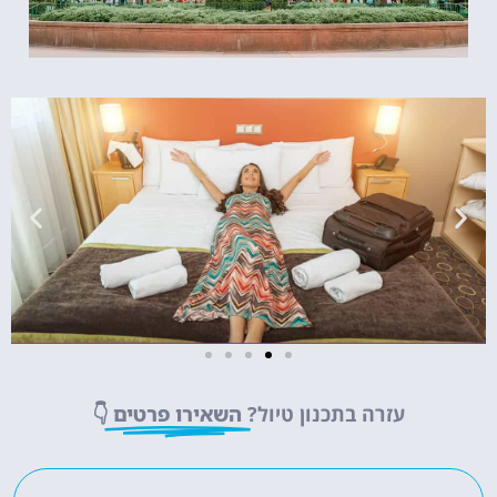
מלונות
עזרה בתכנון טיול?
השאירו פרטים
👇
מציאת מלון
מומלץ?