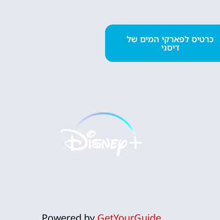
השכרת
כרטיס לפארקי המים של
רכב
דיסני
השוואת מחירים
לחצו
פה!
Powered by
GetYourGuide