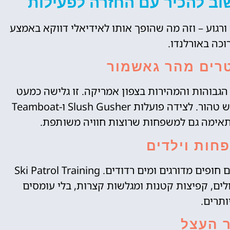
ב להכיר עם החזרה לפעילות
ורגוע – וזה מה שהופך אותו לאידיאלי דווקא באמצע
כה באורלנדו.
רים מהר גאשמור
ות המים הגבוהות והמהירות בצפון אמריקה. זו גלישה כמעט
אנכית, קצרה מאוד, שמיועדת למי שמחפש ריגוש טהור. לצידה פועלות Slush Gusher ו-Teamboat
חות וילדים
Melt-Away Bay הוא אזור בריכות גלים רגוע, עם חופים מדורגים ומים רדודים. Ski Patrol Training
סלולים, קפיצות קטנות ומגלשות קצרות, בלי עומסים
ותרים.
 העצל