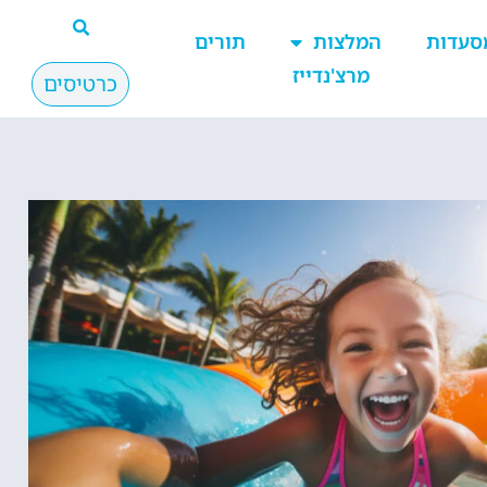
סעדות
המלצות
תורים
מרצ'נדייז
כרטיסים