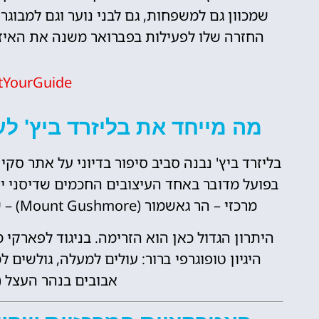
שמכוון גם למשפחות, גם לבני נוער וגם למבוג
החזרה שלו לפעילות בפברואר משנה את האיזון במתחם דיסני וור
tYourGuide
מה מייחד את בליזרד ביץ' ל
בליזרד ביץ' נבנה סביב סיפור בדיוני על אתר סק
בפועל מדובר באחד העיצובים החכמים שדיסני יצ
מרכזי – הר גאשמור (Mount Gushmore) – שממנו יוצאות המגלשות הגדולות והאינטנסיביות.
היתרון הגדול כאן הוא הזרימה. בניגוד לפארקי מ
היגיון טופוגרפי ברור: עולים למעלה, גולשים 
אבובים בנהר העצל (Cross Country Creek).