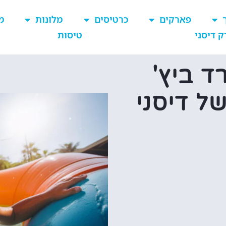
פארקים
כרטיסים
מלונות
מ
ק דיסני
טיסות
ד ביץ'