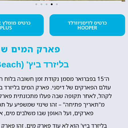
מלונות
כרטיס לדיסניוורלד
כ
PLUS
HOOPER
מציאת מלון
מומלץ?
פארק המים של 
לחצו
פה!
בליזרד ביץ' (Disney’s Blizzard Beach)
ה־15 בפברואר מסמן נקודת זמן חשובה בלוח
לקהל, לאחר תקופה שבה פעלו מתכונתית פארקי 
מ"תאריך פתיחה" – זהו שינוי שמשפיע על תכנ
פארקים, ועל האופן שבו משלבים מים, אד
בליזרד ביץ' הוא לא עוד פארק מים. זהו פארק 