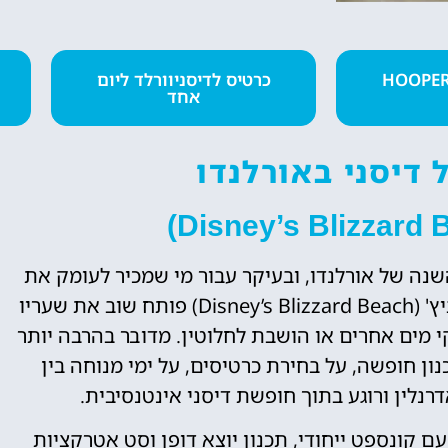
טיסות
רטיס מומלץ HOOPER
כרטיס לדיסניוורלד ליום
אחד
מציאת טיסה
זולה?
דיסני באורלנדו
לחצו
פה!
 השנה של אורלנדו, ובעיקר עבור מי שמכיר לעומק את
עולם הפארקים של דיסני. פארק המים בליזרד ביץ' (Disney’s Blizzard Beach) פותח שוב את שעריו
מים אחרים או הושבת לחלוטין. מדובר בהרבה יותר
ון חופשה, על בחירת כרטיסים, על ימי מנוחה בין
רנלין ורוגע בתוך חופשת דיסני אינטנסיבית.
עם קונספט ייחודי, תכנון יוצא דופן וסט אטרקציות