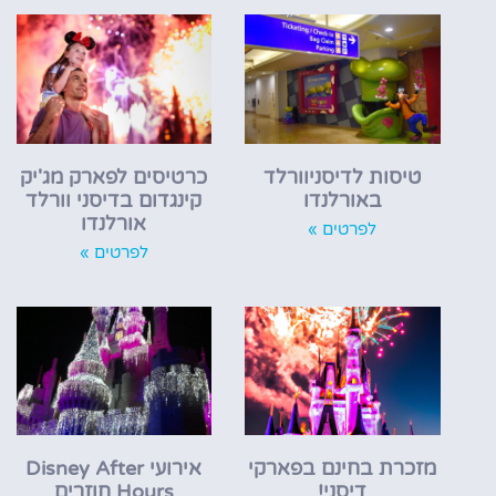
טיסות לדיסניוורלד
כרטיסים לפארק מג'יק
באורלנדו
קינגדום בדיסני וורלד
אורלנדו
לפרטים »
לפרטים »
מזכרת בחינם בפארקי
אירועי Disney After
דיסני!
Hours חוזרים