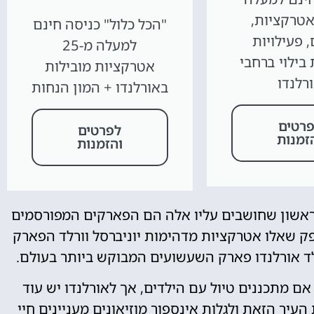
-20 אטרקציות,
"הכל כלול" כניסה חינם
, פעילויות
למעלה מ-25
בילוי ברחבי
אטרקציות מובילות
רלנדו
באורלנדו + המון הנחות
רטים
לפרטים
זמנות
והזמנות
הראשון שחושבים עליו אלה הם הפארקים המפורסמים
פק שאלו אטרקציות מדהימות יוניברסל וורלד הפארק
רלד אורלנדו פארק השעשועים המבוקש ביותר בעולם.
ם מתכננים טיול עם הילדים, אך לאורלנדו יש עוד
יר הזאת ולגלות אינספור מוזיאונים מעניינים חיי