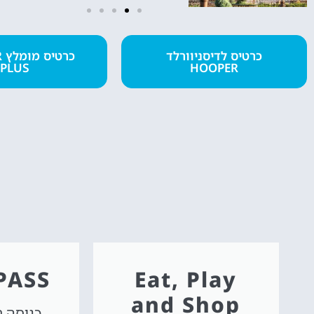
מלונות
כרטיס לדיסניוורלד
כ
PLUS
HOOPER
מציאת מלון
מומלץ?
לחצו
פה!
PASS
Eat, Play
and Shop
כניסה 