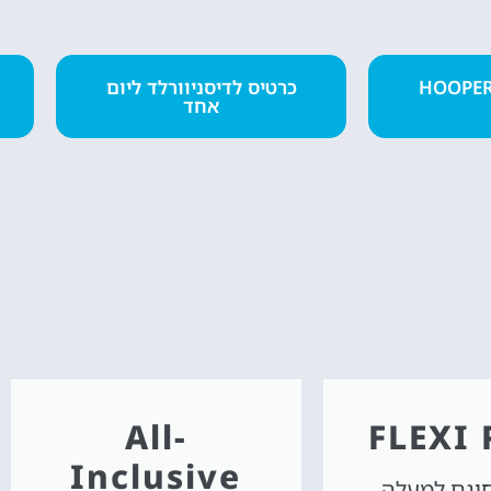
טיסות
רטיס מומלץ HOOPER
כרטיס לדיסניוורלד ליום
אחד
מציאת טיסה
זולה?
לחצו
פה!
All-
FLEXI 
Inclusive
חינם למעלה