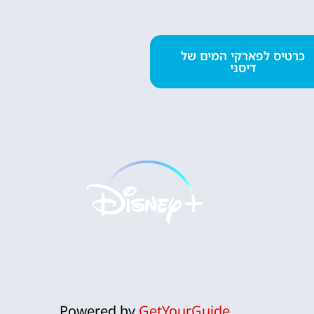
השכרת
כרטיס לפארקי המים של
דיסני
רכב
השוואת מחירים
לחצו
פה!
Powered by
GetYourGuide