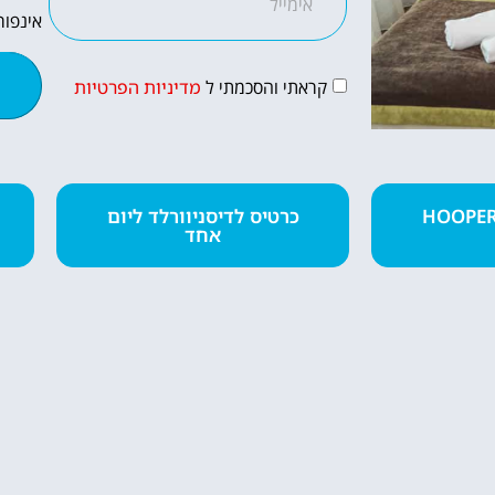
אינפור
קראתי והסכמתי ל
מדיניות הפרטיות
טיסות
רטיס מומלץ HOOPER
כרטיס לדיסניוורלד ליום
אחד
מציאת טיסה
זולה?
לחצו
פה!