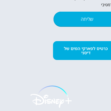
מטיבי
שליחה
השכרת
כרטיס לפארקי המים של
דיסני
רכב
השוואת מחירים
לחצו
פה!