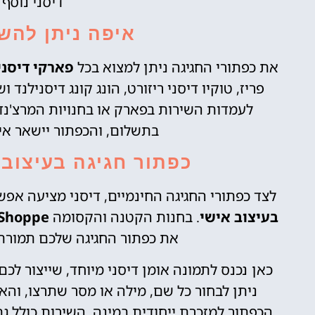
דיסני נוסף
איפה ניתן להשי
את כפתורי החגיגה ניתן למצוא בכל
פארקי דיסני
פריז, טוקיו דיסני ריזורט, הונג קונג דיסנילנד
לעמדות השירות בפארק או בחנויות המרצ'נדי
בתשלום, והכפתור יישאר אי
כפתור חגיגה בעיצוב
לצד כפתורי החגיגה החינמיים, דיסני מציעה א
בעיצוב אישי
. בחנות הקטנה והקסומה
 Shoppe
את כפתור החגיגה שלכם תמורת תשלום סמל
כאן נכנס לתמונה אומן דיסני מיוחד, שייצור ל
ניתן לבחור כל שם, מילה או מסר שתרצו, וה
הכפתור למזכרת ייחודית במינה. השירות כולל 