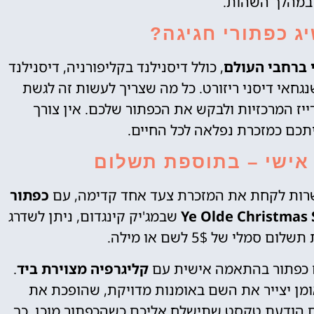
 במהלך השהות.
ג כפתורי חגיגה?
 ברחבי העולם
, כולל דיסנילנד בקליפורניה, דיסנילנד
 ושנגחאי דיסני ריזורט. כל מה שצריך לעשות זה לגשת
יז המרכזיות ולבקש את הכפתור שלכם. אין צורך
תכם כמזכרת נפלאה לכל החיים.
 אישי – בתוספת תשלום
פשרות לקחת את המזכרת צעד אחד קדימה, עם
כפתור
Ye Olde Christmas
שבמג'יק קינגדום, ניתן לשדרג
י של 5$ לשם או מילה.
כם כפתור בהתאמה אישית עם
קליגרפיה מצוירת ביד
.
אומן יצייר את השם באומנות מדויקת, שהופכת את
גם הודעת טקסט שתישלח אליכם כשהכפתור מוכן, כך