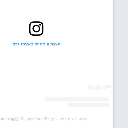
הצגת פוסט זה באינסטגרם
פוסט משותף על ידי ‏‎Disney Food Blog‎‏ (@‏‎disneyfoodblog‎‏)