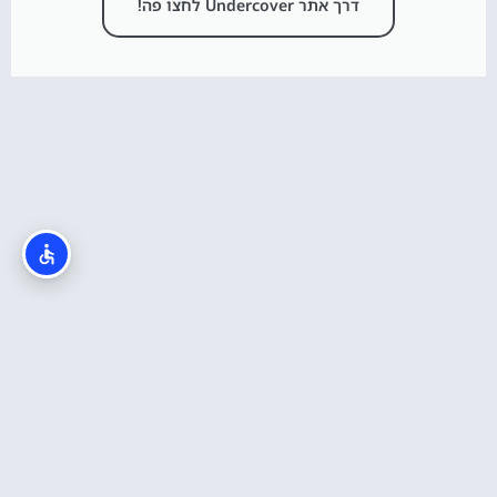
דרך אתר Undercover לחצו פה!
כרטיס לדיסניוורלד HOOPER PLUS
כרטיסי כניסה שמאפשרים דילוג בין 4 פארקים של
דיסני ביום אחד!