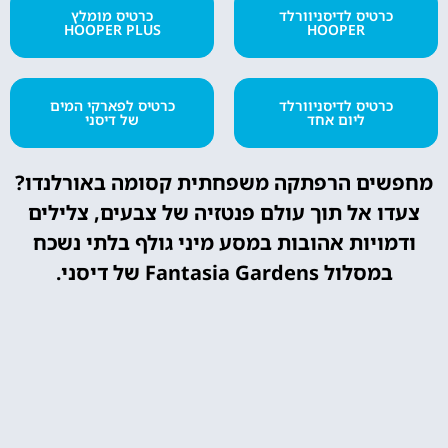
כרטיס לדיסניוורלד
כרטיס מומלץ
HOOPER PLUS
HOOPER
כרטיס לדיסניוורלד
כרטיס לפארקי המים
ליום אחד
של דיסני
מחפשים הרפתקה משפחתית קסומה באורלנדו?
צעדו אל תוך עולם פנטזיה של צבעים, צלילים
ודמויות אהובות במסע מיני גולף בלתי נשכח
במסלול Fantasia Gardens של דיסני.