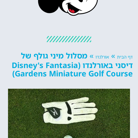
»
»
מסלול מיני גולף של
דף הבית
אורלנדו
דיסני באורלנדו (Disney's Fantasia
Gardens Miniature Golf Course)